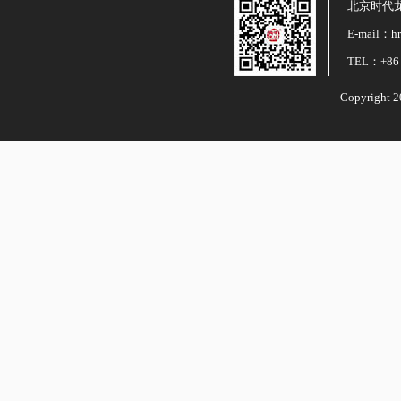
北京时代
E-mail：hr
TEL：+86 
Copyright 2