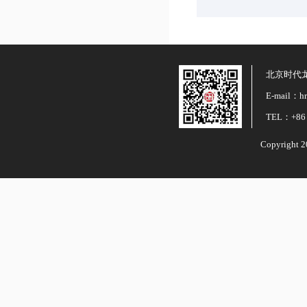
北京时代
E-mail：hr
TEL：+86 
Copyright 2