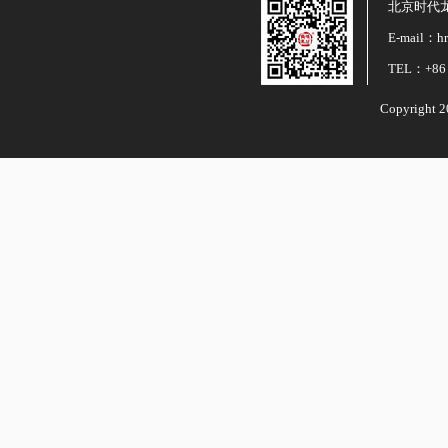
北京时代
E-mail：hr
TEL：+86 
Copyright 2