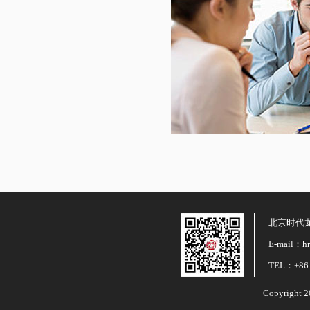
北京时代
E-mail：hr
TEL：+86 
Copyright 2